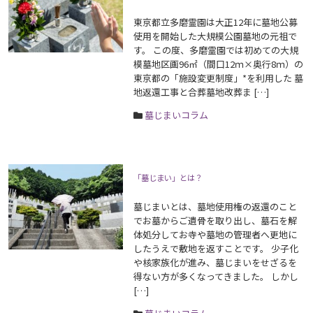
東京都立多磨霊園は大正12年に墓地公募
使用を開始した大規模公園墓地の元祖で
す。 この度、多磨霊園では初めての大規
模墓地区画96㎡（間口12ｍ×奥行8ｍ）の
東京都の「施設変更制度」*を利用した 墓
地返還工事と合葬墓地改葬ま […]
墓じまいコラム
「墓じまい」とは？
墓じまいとは、墓地使用権の返還のこと
でお墓からご遺骨を取り出し、墓石を解
体処分してお寺や墓地の管理者へ更地に
したうえで敷地を返すことです。 少子化
や核家族化が進み、墓じまいをせざるを
得ない方が多くなってきました。 しかし
[…]