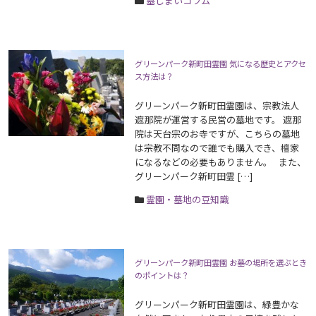
墓じまいコラム
グリーンパーク新町田霊園 気になる歴史とアクセ
ス方法は？
グリーンパーク新町田霊園は、宗教法人
遮那院が運営する民営の墓地です。 遮那
院は天台宗のお寺ですが、こちらの墓地
は宗教不問なので誰でも購入でき、檀家
になるなどの必要もありません。 また、
グリーンパーク新町田霊 […]
霊園・墓地の豆知識
グリーンパーク新町田霊園 お墓の場所を選ぶとき
のポイントは？
グリーンパーク新町田霊園は、緑豊かな