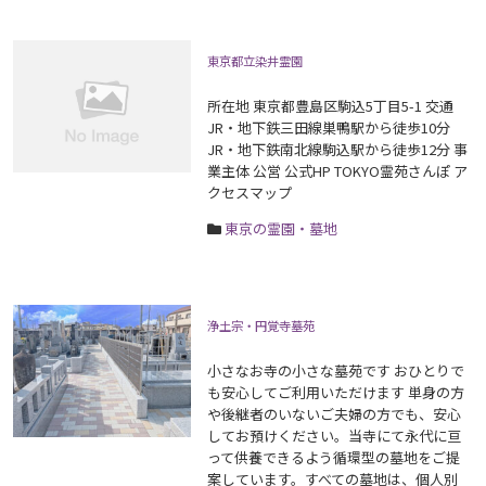
東京都立染井霊園
所在地 東京都豊島区駒込5丁目5-1 交通
JR・地下鉄三田線巣鴨駅から徒歩10分
JR・地下鉄南北線駒込駅から徒歩12分 事
業主体 公営 公式HP TOKYO霊苑さんぽ ア
クセスマップ
東京の霊園・墓地
浄土宗・円覚寺墓苑
小さなお寺の小さな墓苑です おひとりで
も安心してご利用いただけます 単身の方
や後継者のいないご夫婦の方でも、安心
してお預けください。当寺にて永代に亘
って供養できるよう循環型の墓地をご提
案しています。すべての墓地は、個人別