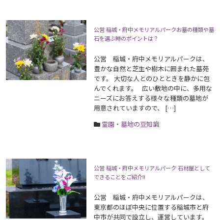
公営 稲城・府中メモリアルパークお墓の種類や墓
石を選ぶ時のポイントは？
公営 稲城・府中メモリアルパークは、
豊かな自然と芝生や樹木に囲まれた墓苑
です。 大切な人とのひとときを静かに包
んでくれます。 広い敷地の中に、多用な
ニーズにお答えする様々な種類の墓地が
用意されていますので、 […]
霊園・墓地の豆知識
公営 稲城・府中メモリアルパーク 石材屋として
できることをご紹介!!
公営 稲城・府中メモリアルパークは、
東京都のほぼ中央に位置する稲城市と府
中市が共同で設立し、運営しています。