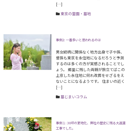
[…]
東京の霊園・墓地
事例2: 一番多いと思われるのは
男女続柄に関係なく地方出身で子や孫、
曾孫も東京を永住地になるだろうと予測
するのは多くの方が実感されることでし
ょう。 郷里に残した両親が旅立てばこの
上京した永住地に何れ改葬をせざるをえ
ないことになるようです。 住まいの近く
[…]
墓じまいコラム
事例１: 30坪の更地化、弊社の歴史に残る大返還
工事でした。