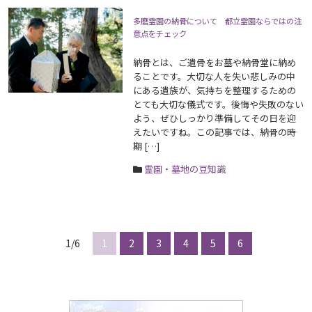
多磨霊園の納骨について 都立霊園ならではの注
意点をチェック
納骨とは、ご遺骨をお墓や納骨堂に納め
ることです。大切な人を失い悲しみの中
にある遺族が、気持ちを整理するための
とても大切な儀式です。後悔や失敗のない
よう、ぜひしっかり準備してその日を迎
えたいですね。この記事では、納骨の時
期 […]
霊園・墓地の豆知識
1/6
1
2
3
4
5
6