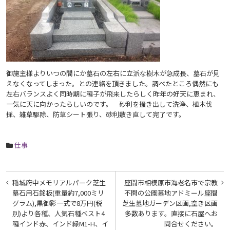
御施主様よりいつの間にか墓石の左右に立派な樹木が急成長、墓石が見
えなくなってしまった。との連絡を頂きました。調べたところ偶然にも
左右バランスよく同時期に種子が飛来したらしく昨年の好天に恵まれ、
一気に天に向かったらしいのです。 砂利を掻き出して洗浄、植木伐
採、雑草駆除、防草シート張り、砂利敷き直して完了です。
仕事
投
稲城府中メモリアルパーク芝生
座間市相模原市海老名市で宗教
稿
墓石用石銘板(重量約7,000ミリ
不問の公園墓地アドミール座間
グラム),黒御影一式で8万円(税
芝生墓地ガーデン区画,空き区画
ナ
別)より各種、人気石種ベスト4
多数あります。直接に石屋へお
ビ
種インド赤、インド緑M1-H、イ
問合せください。