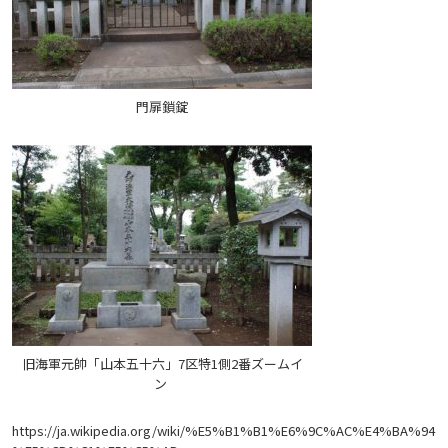
門扉鎖錠
旧海軍元帥「山本五十六」7区特1側2番ズームイ
ン
https://ja.wikipedia.org/wiki/%E5%B1%B1%E6%9C%AC%E4%BA%94