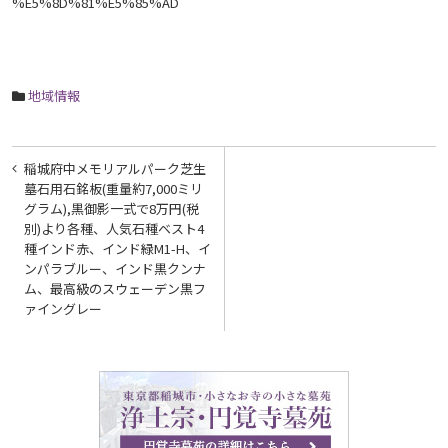
%E5%8D%81%E5%85%AD
地域情報
投
稲城府中メモリアルパーク芝生
稿
墓石用石銘板(重量約7,000ミリ
グラム),黒御影一式で8万円(税
ナ
別)より各種、人気石種ベスト4
ビ
種インド赤、インド緑M1-H、イ
ンパラブルー、インド黒クンナ
ゲ
ム、最高級のスウェーデン黒フ
ァイングレー
ー
シ
ョ
ン