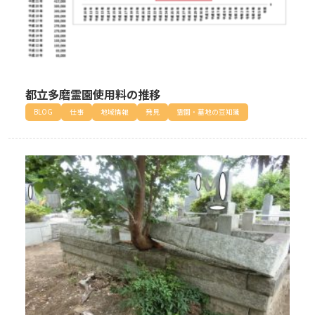
都立多磨霊園使用料の推移
BLOG
仕事
地域情報
発見
霊園・墓地の豆知識